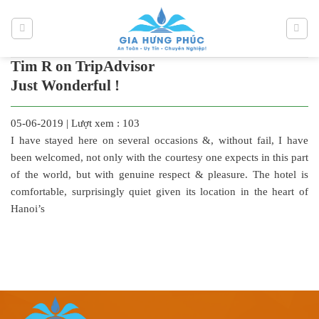
Bỏ
qua
nội
dung
Tim R on TripAdvisor
Just Wonderful !
05-06-2019
|
Lượt xem : 103
I have stayed here on several occasions &, without fail, I have
been welcomed, not only with the courtesy one expects in this part
of the world, but with genuine respect & pleasure. The hotel is
comfortable, surprisingly quiet given its location in the heart of
Hanoi’s