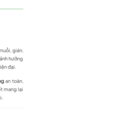
muỗi, gián,
à ảnh hưởng
iện đại.
ng
an toàn,
t mang lại
p.