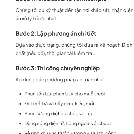
Chúng tôi cử kỹ thuật đến tận nơi khảo sát, nhận diện
án xử lý tối ưu nhất.
Bước 2: Lập phương án chi tiết
Dựa vào thực trạng, chúng tôi đưa ra kế hoạch
Dịch 
chất (nếu có), thời gian tái kiểm tra…
Bước 3: Thi công chuyên nghiệp
Áp dụng các phương pháp an toàn như:
Phun tồn lưu, phun ULV cho muỗi, ruồi
Đặt mồi bả và bẫy gián, kiến, mối
Phun sương diệt bọ chét, ve, rệp
Dùng sóng điện tử, hồng ngoại với chuột
Vệ sinh khu vực trước – trong – sau thi công