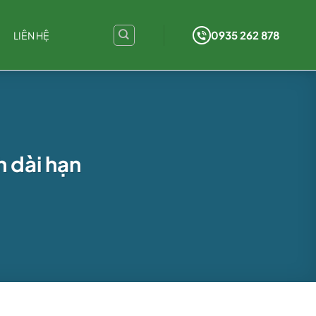
0935 262 878
LIÊN HỆ
h dài hạn