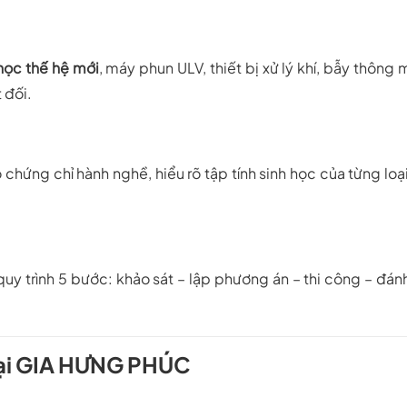
 học thế hệ mới
, máy phun ULV, thiết bị xử lý khí, bẫy thông
 đối.
 chứng chỉ hành nghề, hiểu rõ tập tính sinh học của từng loạ
y trình 5 bước: khảo sát – lập phương án – thi công – đán
 Tại GIA HƯNG PHÚC