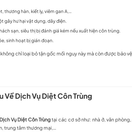
ét, thương hàn, kiết lỵ, viêm gan A,…
ột gây hư hại vật dụng, dây điện.
hách sạn, siêu thị bị đánh giá kém nếu xuất hiện côn trùng.
ỏe, sinh hoạt bị gián đoạn.
 không chỉ loại bỏ tận gốc mối nguy này mà còn được bảo vệ 
 Về Dịch Vụ Diệt Côn Trùng
Dịch Vụ Diệt Côn Trùng
tại các cơ sở như: nhà ở, văn phòng,
n, trung tâm thương mại,…